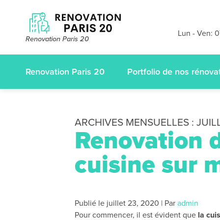
Devis et dé
gratuits
sans
Lun - Ven: 
Renovation Paris 20
appelez-nous
Renovation Paris 20
Portfolio de nos rénova
ARCHIVES MENSUELLES :
JUIL
Renovation d
cuisine sur 
Publié le
juillet 23, 2020
|
Par
admin
Pour commencer, il est évident que
la cui