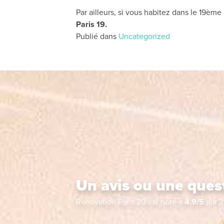
Par ailleurs, si vous habitez dans le 19è
Paris 19.
Publié dans
Uncategorized
Un avis ou une ques
Renovation Paris 20
est noté à
4.9
/
5
par
2