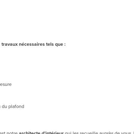
travaux nécessaires tels que :
mesure
u du plafond
est notre
architecte d’intérieur
qui les recueille auprès de vous