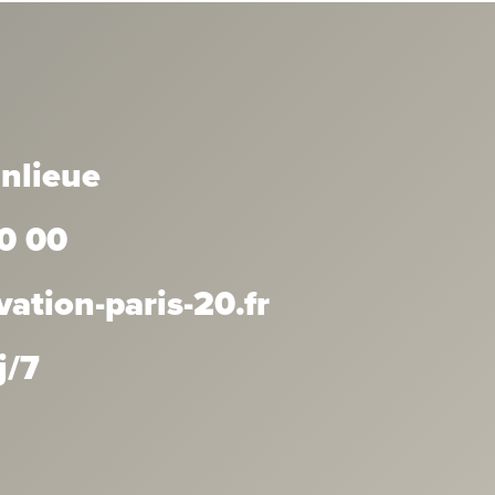
anlieue
0 00
tion-paris-20.fr
j/7