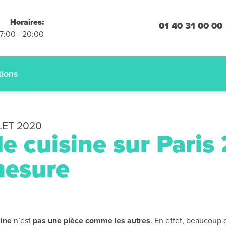
placements
Horaires:
 engagement
01 40 31 00 00
07:00 - 20:00
 :
01.40.31.00.00
tions
LET 2020
e cuisine sur Paris 
mesure
sine
n’est
pas une pièce comme les autres
. En effet, beaucoup 